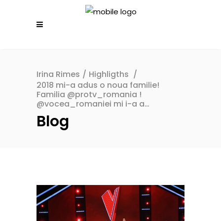
Irina Rimes
/
Highligths
/
2018 mi-a adus o noua familie!
Familia @protv_romania !
@vocea_romaniei mi i-a a…
Blog