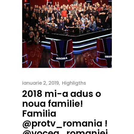
ianuarie 2, 2019
Highligths
2018 mi-a adus o
noua familie!
Familia
@protv_romania !
@vocea_romaniei