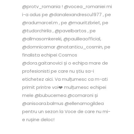
@protv_romania ! @vocea_romaniei mi
i-a adus pe @danalexandrescu1977 , pe
@radumarcel.m , pe @mauritzbriet, pe
@tudorchirila , @pavelbartos , pe
@allmasomkereki, @paulileaofficial,
@domnicamar @natanticu_cosmin, pe
finalista echipei Cosmos
@dora.gaitanovici și o echipa mare de
profesionisti pe care nu știu sa-i
etichetez aici. Va mulțumesc ca m-ati
primit printre voi❤️ mulțumesc echipei
mele @bubucernea @comaroni și
@anisoara.balmus @ellenamogildea
pentru un sezon la Voce de care nu mi-
e rușine deloc!