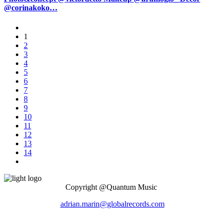
@corinakoko…
1
2
3
4
5
6
7
8
9
10
11
12
13
14
Copyright @Quantum Music
adrian.marin@globalrecords.com