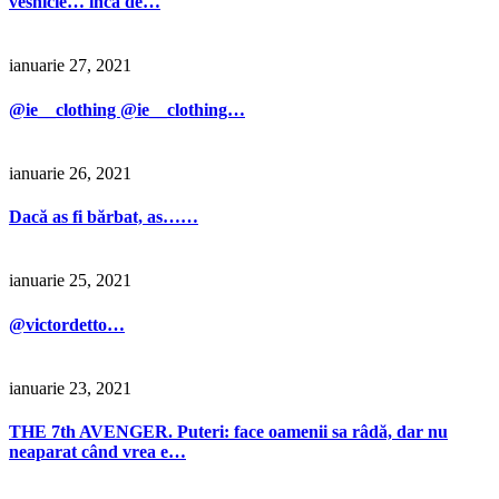
vesnicie… inca de…
ianuarie 27, 2021
@ie__clothing @ie__clothing…
ianuarie 26, 2021
Dacă as fi bărbat, as……
ianuarie 25, 2021
@victordetto…
ianuarie 23, 2021
THE 7th AVENGER. Puteri: face oamenii sa râdă, dar nu
neaparat când vrea e…