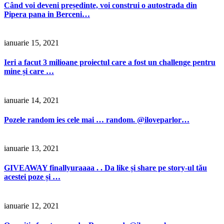
Când voi deveni președinte, voi construi o autostrada din
Pipera pana in Berceni…
ianuarie 15, 2021
Ieri a facut 3 milioane proiectul care a fost un challenge pentru
mine și care …
ianuarie 14, 2021
Pozele random ies cele mai … random. @iloveparlor…
ianuarie 13, 2021
GIVEAWAY finallyuraaaa . . Da like și share pe story-ul tău
acestei poze și …
ianuarie 12, 2021