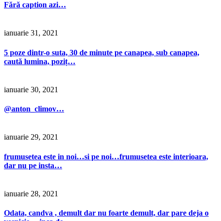
Fără caption azi…
ianuarie 31, 2021
5 poze dintr-o suta, 30 de minute pe canapea, sub canapea,
caută lumina, poziț…
ianuarie 30, 2021
@anton_climov…
ianuarie 29, 2021
frumusetea este in noi…si pe noi…frumusetea este interioara,
dar nu pe insta…
ianuarie 28, 2021
Odata, candva , demult dar nu foarte demult, dar pare deja o