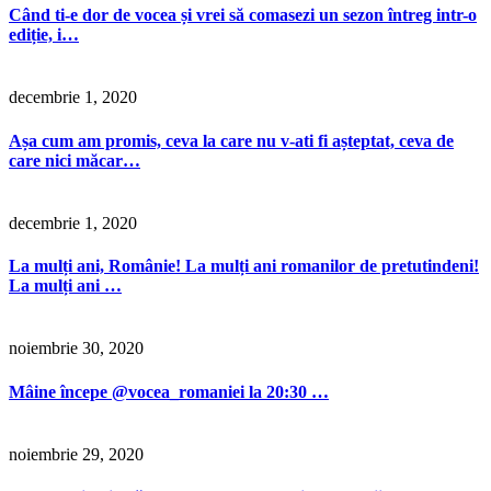
Când ti-e dor de vocea și vrei să comasezi un sezon întreg intr-o
ediție, i…
decembrie 1, 2020
Așa cum am promis, ceva la care nu v-ati fi așteptat, ceva de
care nici măcar…
decembrie 1, 2020
La mulți ani, Românie! La mulți ani romanilor de pretutindeni!
La mulți ani …
noiembrie 30, 2020
Mâine începe @vocea_romaniei la 20:30 …
noiembrie 29, 2020