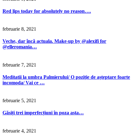
Red lips today for absolutely no reason….
februarie 8, 2021
Veche, dar încă actuala. Make-up by @alexifi for
@elleromania…
februarie 7, 2021
Meditatii la umbra Palmierului/ O poziție de așteptare foarte
incomoda/ Vai ce …
februarie 5, 2021
Găsiți trei imperfecțiuni în poza asta…
februarie 4, 2021