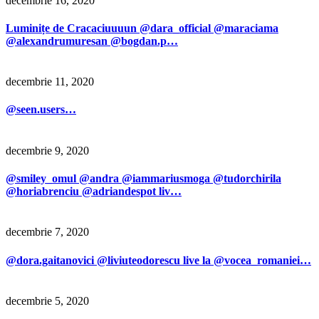
decembrie 16, 2020
Luminițe de Cracaciuuuun @dara_official @maraciama
@alexandrumuresan @bogdan.p…
decembrie 11, 2020
@seen.users…
decembrie 9, 2020
@smiley_omul @andra @iammariusmoga @tudorchirila
@horiabrenciu @adriandespot liv…
decembrie 7, 2020
@dora.gaitanovici @liviuteodorescu live la @vocea_romaniei…
decembrie 5, 2020