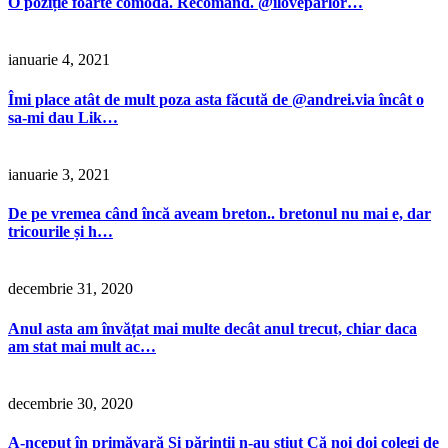
O poziție foarte comoda. Recomand. @iloveparlor…
ianuarie 4, 2021
Îmi place atât de mult poza asta făcută de @andrei.via încât o
sa-mi dau Lik…
ianuarie 3, 2021
De pe vremea când încă aveam breton.. bretonul nu mai e, dar
tricourile și h…
decembrie 31, 2020
Anul asta am învățat mai multe decât anul trecut, chiar daca
am stat mai mult ac…
decembrie 30, 2020
A-nceput în primăvară Și părinții n-au știut Că noi doi colegi de