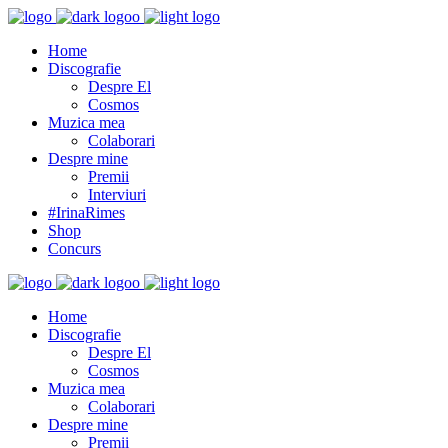
Home
Discografie
Despre El
Cosmos
Muzica mea
Colaborari
Despre mine
Premii
Interviuri
#IrinaRimes
Shop
Concurs
Home
Discografie
Despre El
Cosmos
Muzica mea
Colaborari
Despre mine
Premii