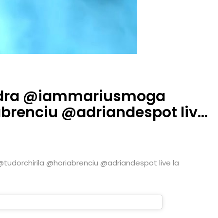
dra @iammariusmoga
abrenciu @adriandespot liv…
orchirila @horiabrenciu @adriandespot live la