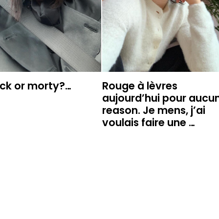
ick or morty?…
Rouge à lèvres
aujourd’hui pour aucu
reason. Je mens, j’ai
voulais faire une …