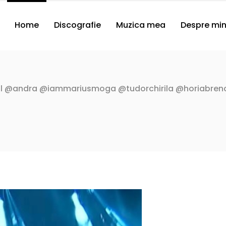
Home
Discografie
Muzica mea
Despre mi
 @andra @iammariusmoga @tudorchirila @horiabrenci