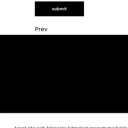
Prev
Acest site web foloseşte tehnologii precum modulele 