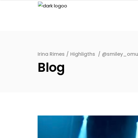
Irina Rimes
/
Highligths
/
@smiley_omul
Blog