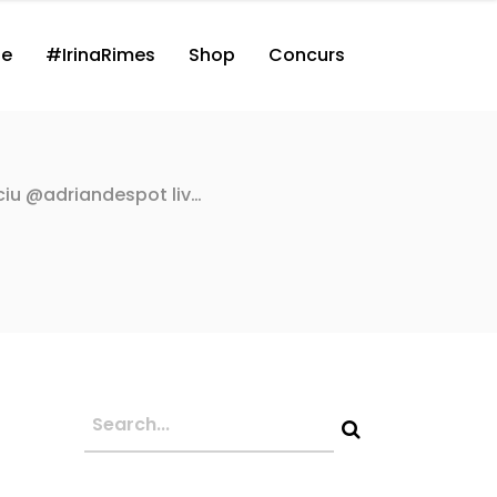
ne
#IrinaRimes
Shop
Concurs
u @adriandespot liv…