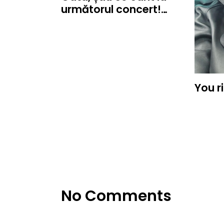
următorul concert!…
You r
No Comments