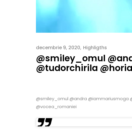
decembrie 9, 2020
Highligths
@smiley_omul @an
@tudorchirila @hori
@smiley_omul @andra @iammariusmoga @tud
@vocea_romaniei