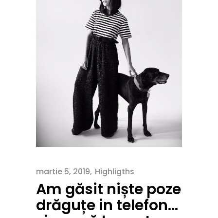
martie 5, 2019
Highligths
Am găsit niște poze
drăguțe in telefon…