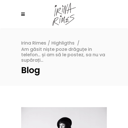
Irina Rimes
/
Highligths
/
Am găsit niște poze drăguțe in
telefon… și am să le postez, sa nu va
supărați…
Blog