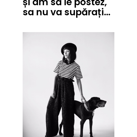
și am să le postez,
sa nu va supărați…