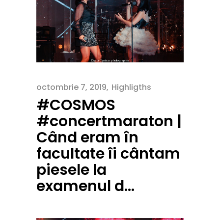
octombrie 7, 2019
Highligths
#COSMOS
#concertmaraton |
Când eram în
facultate îi cântam
piesele la
examenul d…