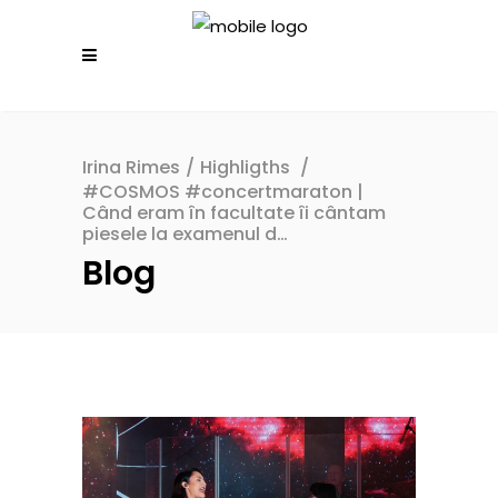
Irina Rimes
/
Highligths
/
#COSMOS #concertmaraton |
Când eram în facultate îi cântam
piesele la examenul d…
Blog