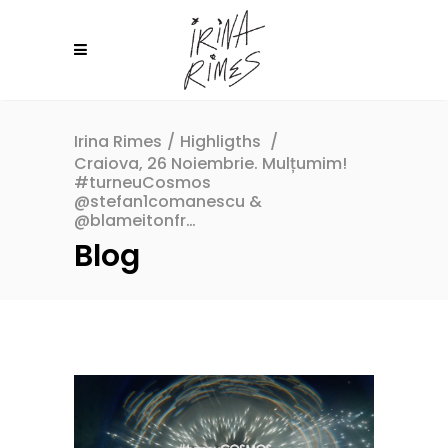
Irina Rimes
/
Highligths
/
Craiova, 26 Noiembrie. Mulțumim!
#turneuCosmos
@stefan1comanescu &
@blameitonfr…
Blog