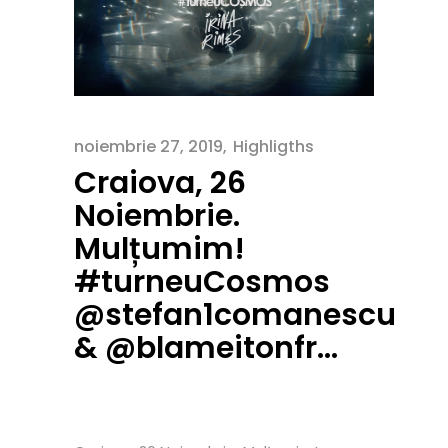
noiembrie 27, 2019
Highligths
Craiova, 26
Noiembrie.
Mulțumim!
#turneuCosmos
@stefan1comanescu
& @blameitonfr…