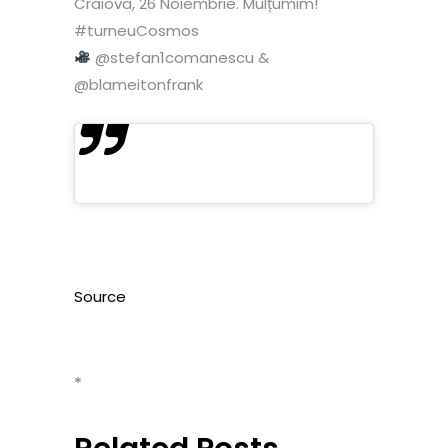
Craiova, 26 Noiembrie. Mulțumim!
#turneuCosmos
@stefan1comanescu &
@blameitonfrank
Source
*