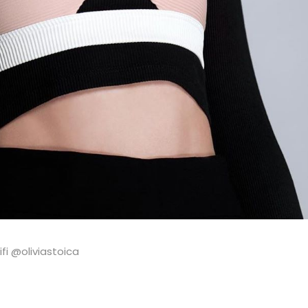
i @oliviastoica