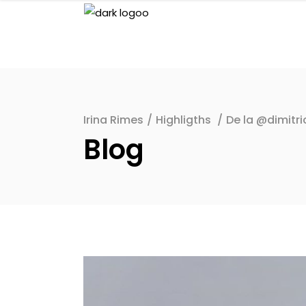
Irina Rimes
/
Highligths
/
De la @dimitr
Blog