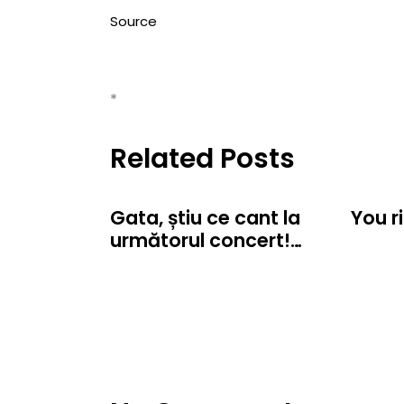
Source
*
Related Posts
Gata, știu ce cant la
You r
următorul concert!…