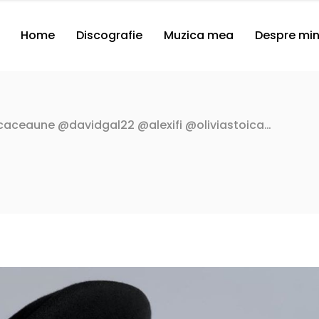
Home
Discografie
Muzica mea
Despre mi
icaceaune @davidgal22 @alexifi @oliviastoica…