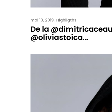
mai 13, 2019
Highligths
De la @dimitricacea
@oliviastoica…