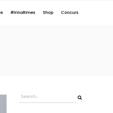
ne
#IrinaRimes
Shop
Concurs