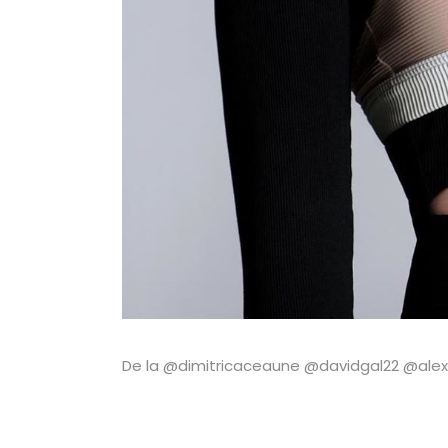
De la @dimitricaceaune @davidgal22 @alexif