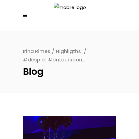
Irina Rimes
/
Highligths
/
#desprel #ontoursoon…
Blog