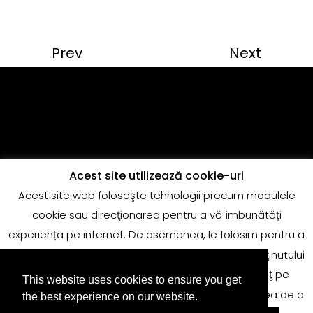
Prev
Next
Acest site utilizează cookie-uri
Acest site web foloseşte tehnologii precum modulele
Copyright @Quantum Music
cookie sau direcţionarea pentru a vă îmbunătăți
adrian.marin@globalrecords.com
experiența pe internet. De asemenea, le folosim pentru a
măsura rezultatele sau pentru conformitatea conţinutului
de pe site-ul nostru web. Deoarece punem preţ pe
This website uses cookies to ensure you get
confidenţialitatea dvs., vă cerem astfel permisiunea de a
the best experience on our website.