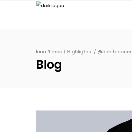
Irina Rimes
/
Highligths
/
@dimitricacea
Blog