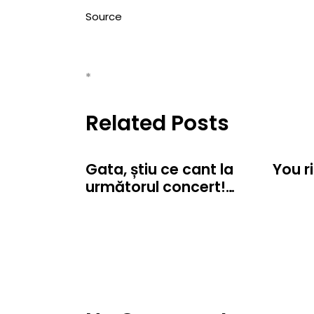
Source
*
Related Posts
Gata, știu ce cant la
You r
următorul concert!…