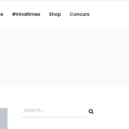
ne
#IrinaRimes
Shop
Concurs