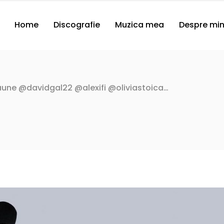
Home
Discografie
Muzica mea
Despre mi
une @davidgal22 @alexifi @oliviastoica…