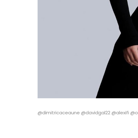
@dimitricaceaune @davidgal22 @alexifi @ol