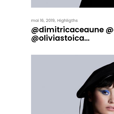
mai 16, 2019
Highligths
@dimitricaceaune @d
@oliviastoica…