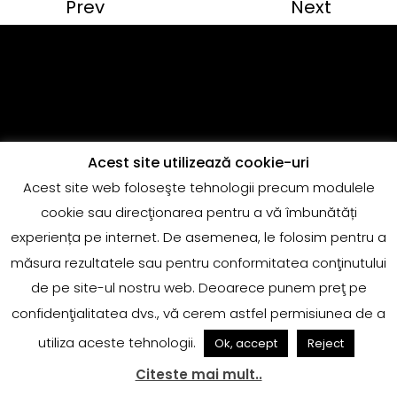
Prev
Next
Acest site utilizează cookie-uri
Acest site web foloseşte tehnologii precum modulele
Copyright @Quantum Music
cookie sau direcţionarea pentru a vă îmbunătăți
adrian.marin@globalrecords.com
experiența pe internet. De asemenea, le folosim pentru a
măsura rezultatele sau pentru conformitatea conţinutului
de pe site-ul nostru web. Deoarece punem preţ pe
confidenţialitatea dvs., vă cerem astfel permisiunea de a
utiliza aceste tehnologii.
Ok, accept
Reject
Citeste mai mult..