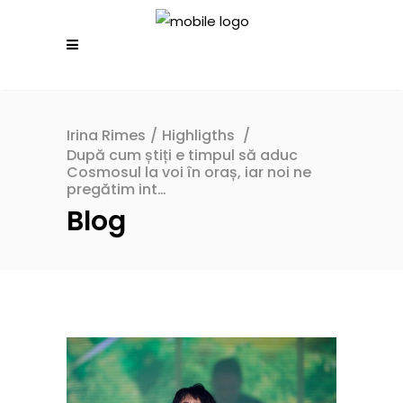
Irina Rimes
/
Highligths
/
După cum știți e timpul să aduc
Cosmosul la voi în oraș, iar noi ne
pregătim int…
Blog