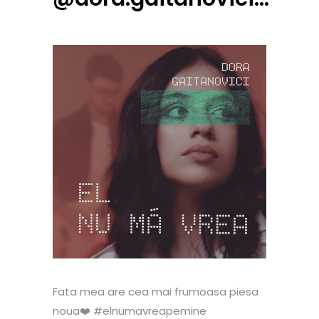
Fata mea are cea mai frumoasa piesa
noua❤️ #elnumavreapemine