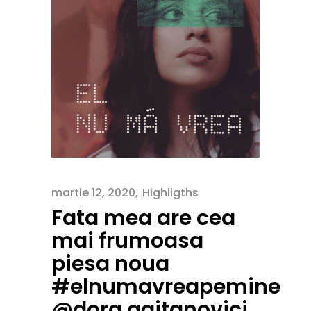
martie 12, 2020
Highligths
Fata mea are cea
mai frumoasa
piesa noua
#elnumavreapemine
@dora.gaitanovici…