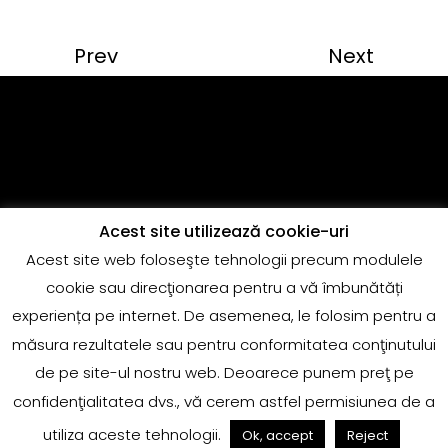
Prev
Next
Acest site utilizează cookie-uri
Acest site web foloseşte tehnologii precum modulele
Copyright @Quantum Music
cookie sau direcţionarea pentru a vă îmbunătăți
adrian.marin@globalrecords.com
experiența pe internet. De asemenea, le folosim pentru a
măsura rezultatele sau pentru conformitatea conţinutului
de pe site-ul nostru web. Deoarece punem preţ pe
confidenţialitatea dvs., vă cerem astfel permisiunea de a
utiliza aceste tehnologii.
Ok, accept
Reject