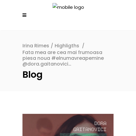
Irina Rimes
/
Highligths
/
Fata mea are cea mai frumoasa
piesa noua #elnumavreapemine
@dora.gaitanovici…
Blog