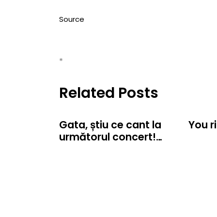
Source
*
Related Posts
Gata, știu ce cant la
You r
următorul concert!…