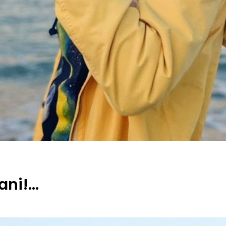
 ani!…