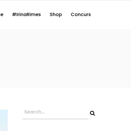
ne
#IrinaRimes
Shop
Concurs