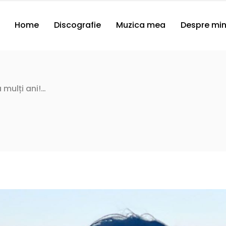
Home
Discografie
Muzica mea
Despre mi
a mulți ani!…