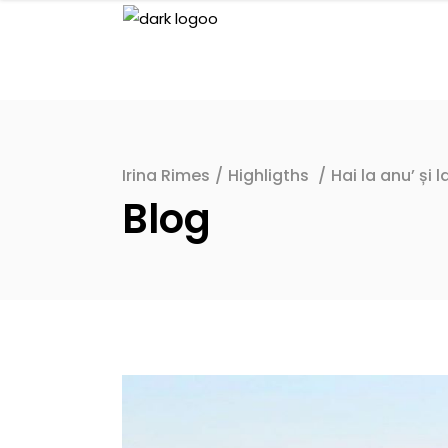
Irina Rimes
/
Highligths
/
Hai la anu’ și l
Blog