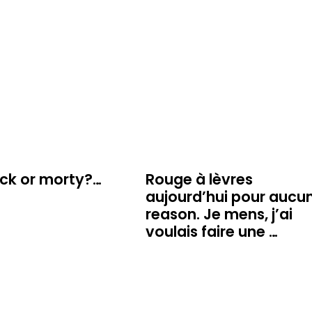
ick or morty?…
Rouge à lèvres
aujourd’hui pour aucu
reason. Je mens, j’ai
voulais faire une …