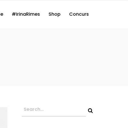
ne
#IrinaRimes
Shop
Concurs