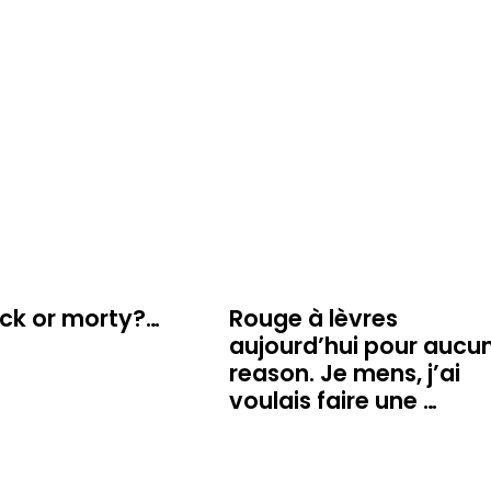
ick or morty?…
Rouge à lèvres
aujourd’hui pour aucu
reason. Je mens, j’ai
voulais faire une …