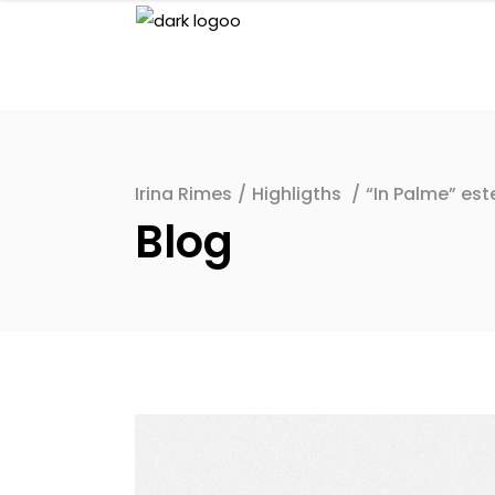
Irina Rimes
/
Highligths
/
“In Palme” est
Blog