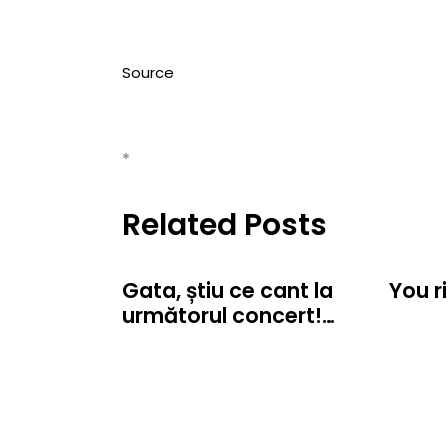
Source
*
Related Posts
Gata, știu ce cant la
You r
următorul concert!…