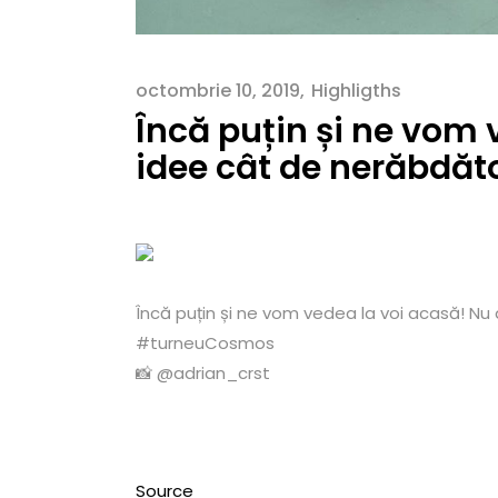
octombrie 10, 2019
Highligths
Încă puțin și ne vom 
idee cât de nerăbdăt
Încă puțin și ne vom vedea la voi acasă! N
#turneuCosmos
📸 @adrian_crst
Source