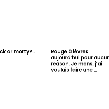
ick or morty?…
Rouge à lèvres
aujourd’hui pour aucu
reason. Je mens, j’ai
voulais faire une …