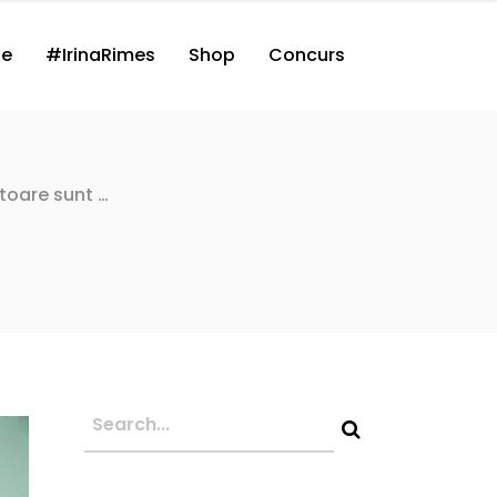
ne
#IrinaRimes
Shop
Concurs
toare sunt …