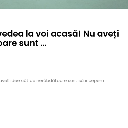
vedea la voi acasă! Nu aveți
oare sunt …
u aveți idee cât de nerăbdătoare sunt să începem