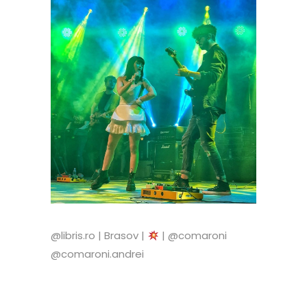
@libris.ro | Brasov |
| @comaroni
@comaroni.andrei