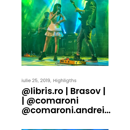
iulie 25, 2019
Highligths
@libris.ro | Brasov |
| @comaroni
@comaroni.andrei…