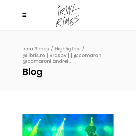
Irina Rimes
/
Highligths
/
@libris.ro | Brasov | | @comaroni
@comaroni.andrei…
Blog