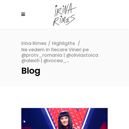
Irina Rimes
/
Highligths
/
Ne vedem In fiecare Vineri pe
@protv_romania | @oliviastoica
@alexifi | @vocea_…
Blog