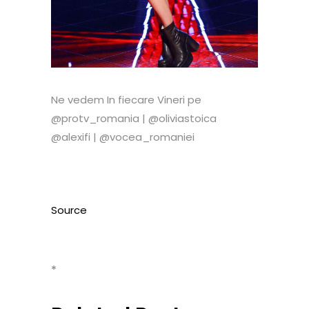
Ne vedem In fiecare Vineri pe
@protv_romania | @oliviastoica
@alexifi | @vocea_romaniei
Source
*