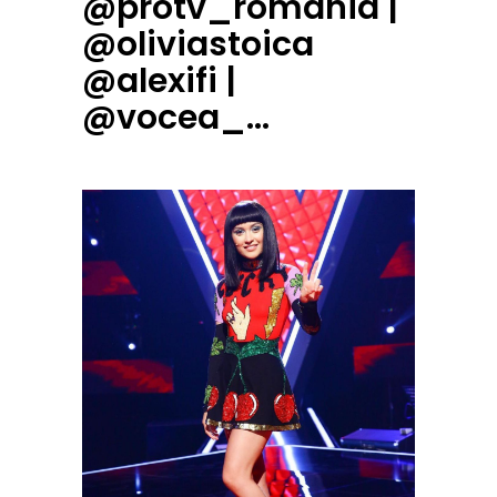
@protv_romania |
@oliviastoica
@alexifi |
@vocea_…