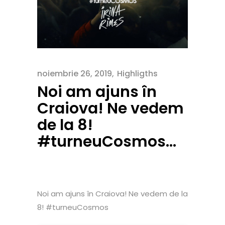
noiembrie 26, 2019
Highligths
Noi am ajuns în
Craiova! Ne vedem
de la 8!
#turneuCosmos…
Noi am ajuns în Craiova! Ne vedem de la
8! #turneuCosmos