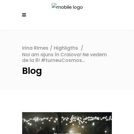
Irina Rimes
/
Highligths
/
Noi am ajuns în Craiova! Ne vedem
de la 8! #turneuCosmos…
Blog