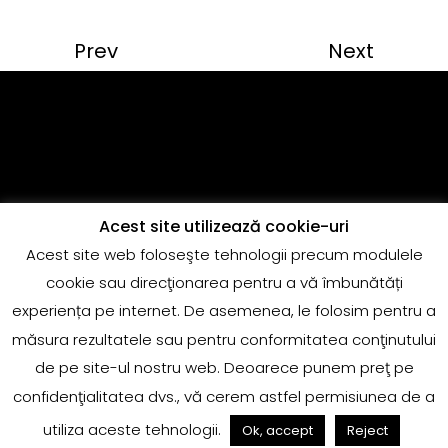
Prev
Next
Acest site utilizează cookie-uri
Acest site web foloseşte tehnologii precum modulele
Copyright @Quantum Music
cookie sau direcţionarea pentru a vă îmbunătăți
adrian.marin@globalrecords.com
experiența pe internet. De asemenea, le folosim pentru a
măsura rezultatele sau pentru conformitatea conţinutului
de pe site-ul nostru web. Deoarece punem preţ pe
confidenţialitatea dvs., vă cerem astfel permisiunea de a
utiliza aceste tehnologii.
Ok, accept
Reject