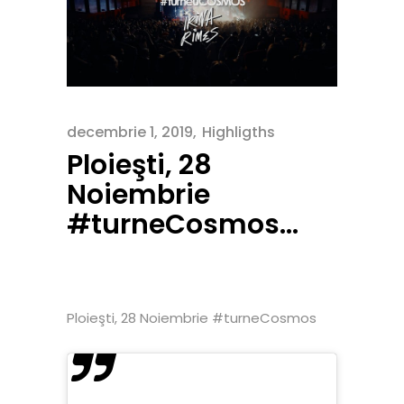
decembrie 1, 2019
Highligths
Ploieşti, 28
Noiembrie
#turneCosmos…
Ploieşti, 28 Noiembrie #turneCosmos