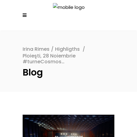
Irina Rimes
/
Highligths
/
Ploieşti, 28 Noiembrie
#turneCosmos…
Blog