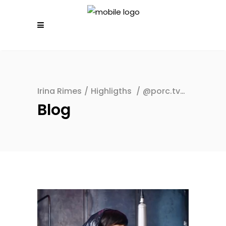
Irina Rimes
/
Highligths
/
@porc.tv…
Blog