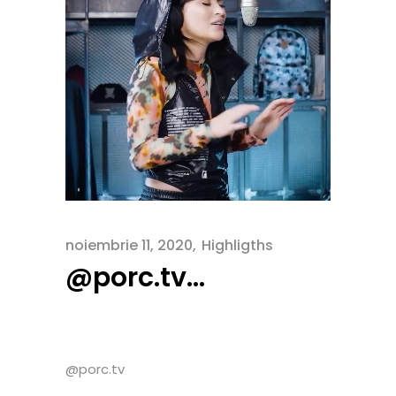
noiembrie 11, 2020
Highligths
@porc.tv…
@porc.tv