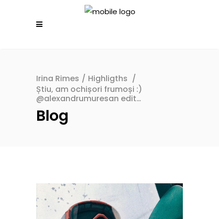
Irina Rimes
/
Highligths
/
Știu, am ochișori frumoși :)
@alexandrumuresan edit…
Blog