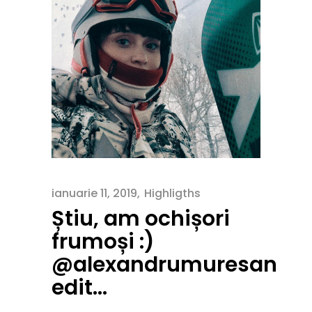
ianuarie 11, 2019
Highligths
Știu, am ochișori
frumoși :)
@alexandrumuresan
edit…