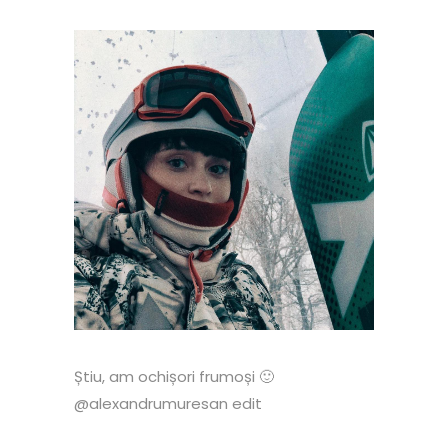
Știu, am ochișori frumoși 🙂
@alexandrumuresan edit