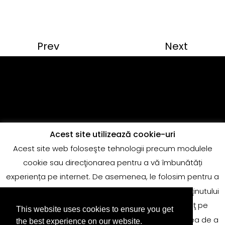
Prev
Next
Acest site utilizează cookie-uri
Acest site web foloseşte tehnologii precum modulele
Copyright @Quantum Music
cookie sau direcţionarea pentru a vă îmbunătăți
adrian.marin@globalrecords.com
experiența pe internet. De asemenea, le folosim pentru a
măsura rezultatele sau pentru conformitatea conţinutului
de pe site-ul nostru web. Deoarece punem preţ pe
This website uses cookies to ensure you get
confidenţialitatea dvs., vă cerem astfel permisiunea de a
the best experience on our website.