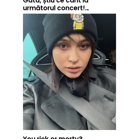
Gata, știu ce cant la
următorul concert!…
You rick or morty?…