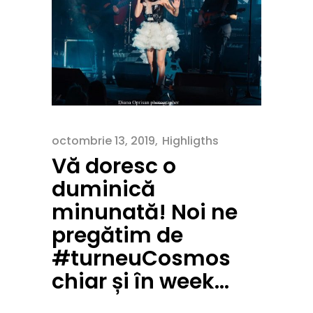
octombrie 13, 2019
Highligths
Vă doresc o
duminică
minunată! Noi ne
pregătim de
#turneuCosmos
chiar și în week…