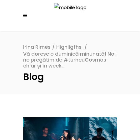
Irina Rimes
/
Highligths
/
Vă doresc o duminică minunată! Noi
ne pregătim de #turneuCosmos
chiar și în week…
Blog