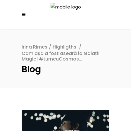
Irina Rimes
/
Highligths
/
Cam așa a fost aseară la Galați!
Magic! #turneuCosmos…
Blog