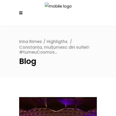
Irina Rimes
/
Highligths
/
Constanța, mulțumesc din suflet!
#turneuCosmos…
Blog