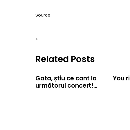
Source
*
Related Posts
Gata, știu ce cant la
You r
următorul concert!…