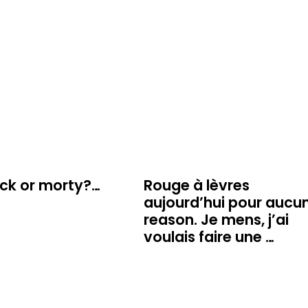
ick or morty?…
Rouge à lèvres
aujourd’hui pour aucu
reason. Je mens, j’ai
voulais faire une …