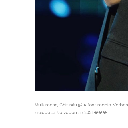
Mulțumesc, Chișinău 🤗 A fost magic. Vorbe
niciodată. Ne vedem in 2021 ❤️❤️❤️