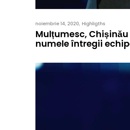
noiembrie 14, 2020
Highligths
Mulțumesc, Chișinău
numele întregii echi