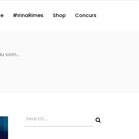
ne
#IrinaRimes
Shop
Concurs
. Nu vom…