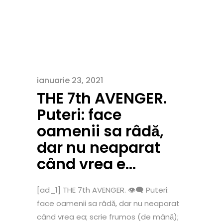
ianuarie 23, 2021
THE 7th AVENGER.
Puteri: face
oamenii sa râdă,
dar nu neaparat
când vrea e…
[ad_1] THE 7th AVENGER. 👁‍🗨 Puteri:
face oamenii sa râdă, dar nu neaparat
când vrea ea; scrie frumos (de mână);