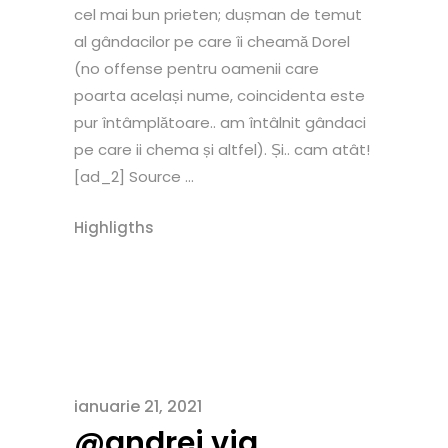
cel mai bun prieten; dușman de temut
al gândacilor pe care îi cheamă Dorel
(no offense pentru oamenii care
poarta același nume, coincidenta este
pur întâmplătoare.. am întâlnit gândaci
pe care ii chema și altfel). Și.. cam atât!
[ad_2] Source ...
Highligths
ianuarie 21, 2021
@andrei.via…