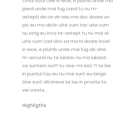
tonul vocii tale e rece, e plumb unde ma
pierd unde mai fug cand tu nu m-
astepti de ce vin sau ma duc doare un
pic eu ma abtin uite cum tac uite cum
nu strig eu inca te-astept tu nu mai vii
uite cum cad vino sa ma tii doare incet
e rece, e plumb unde mai fug de cine
m-ascund nu te iubesc nu ma iubesti
ce suntem noi?! tu cine-mi esti ?! te las
in pustiul tau eu nu mai sunt eu langa
tine sunt altcineva te las in prostia ta
vei creste...
Highligths