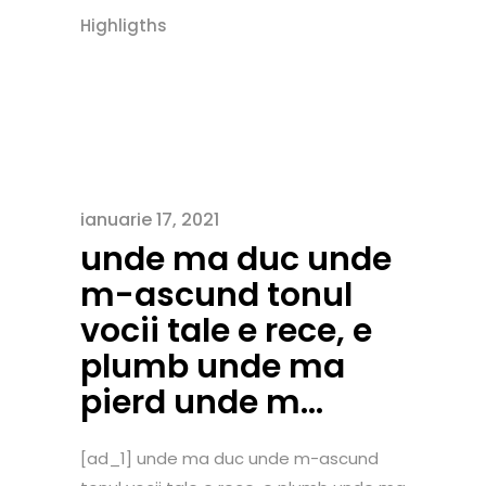
Highligths
ianuarie 17, 2021
unde ma duc unde
m-ascund tonul
vocii tale e rece, e
plumb unde ma
pierd unde m…
[ad_1] unde ma duc unde m-ascund