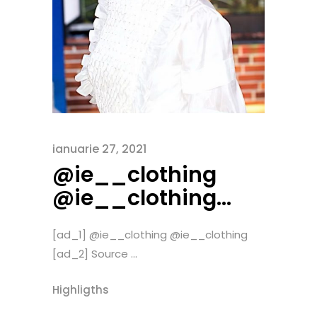
ianuarie 27, 2021
@ie__clothing
@ie__clothing…
[ad_1] @ie__clothing @ie__clothing
[ad_2] Source ...
Highligths