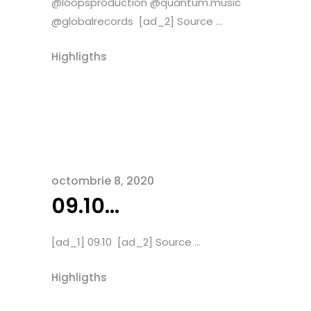
@loopsproduction @quantum.music
@globalrecords [ad_2] Source ...
Highligths
octombrie 8, 2020
09.10…
[ad_1] 09.10 [ad_2] Source ...
Highligths