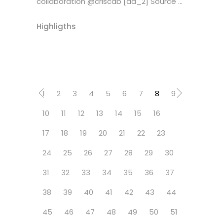
collaboration @criscab [ad_2] Source ...
Highligths
1
2
3
4
5
6
7
8
9
10
11
12
13
14
15
16
17
18
19
20
21
22
23
24
25
26
27
28
29
30
31
32
33
34
35
36
37
38
39
40
41
42
43
44
45
46
47
48
49
50
51