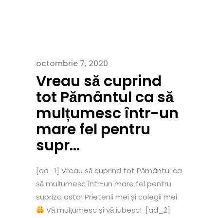
octombrie 7, 2020
Vreau să cuprind
tot Pământul ca să
mulțumesc într-un
mare fel pentru
supr…
[ad_1] Vreau să cuprind tot Pământul ca
să mulțumesc într-un mare fel pentru
supriza asta! Prietenii mei și colegii mei
Vă mulțumesc și vă iubesc! [ad_2]