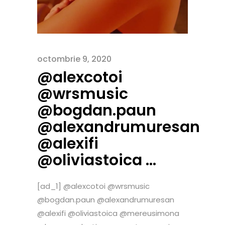
octombrie 9, 2020
@alexcotoi
@wrsmusic
@bogdan.paun
@alexandrumuresan
@alexifi
@oliviastoica …
[ad_1] @alexcotoi @wrsmusic
@bogdan.paun @alexandrumuresan
@alexifi @oliviastoica @mereusimona