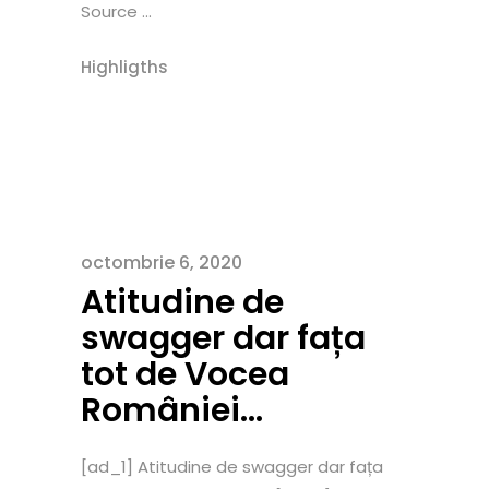
Source ...
Highligths
octombrie 6, 2020
Atitudine de
swagger dar fața
tot de Vocea
României…
[ad_1] Atitudine de swagger dar fața