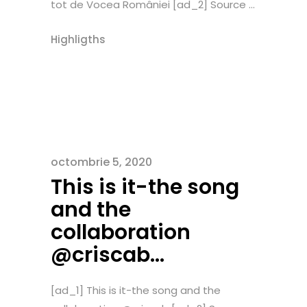
tot de Vocea României [ad_2] Source ...
Highligths
octombrie 5, 2020
This is it-the song
and the
collaboration
@criscab…
[ad_1] This is it-the song and the