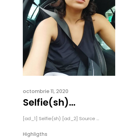
octombrie 11, 2020
Selfie(sh)…
[ad_1] Selfie(sh) [ad_2] Source ...
Highligths