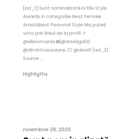
[ad_1] Sunt nominalizată la Elle Style
Awards in categoriile Best Female
Artist&Best Personal Style Ma puteți
vota prin linkul de la profil ↗️
@elleromania 📸@davidgal22
@dimitricaceaune 💇‍♀️ @alexifi [ad_2]
Source ...
Highligths
noiembrie 28, 2020