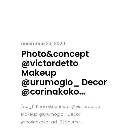
noiembrie 23, 2020
Photo&concept
@victordetto
Makeup
@urumoglo_ Decor
@corinakoko…
[ad_1] Photo&concept @victordetto
Makeup @urumoglo_ Decor
@corinakoko [ad_2] Source ...