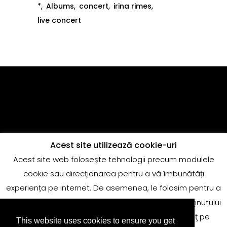
*
Albums
concert
irina rimes
live concert
Acest site utilizează cookie-uri
Acest site web foloseşte tehnologii precum modulele
Copyright @Quantum Music
cookie sau direcţionarea pentru a vă îmbunătăți
adrian.marin@globalrecords.com
experiența pe internet. De asemenea, le folosim pentru a
măsura rezultatele sau pentru conformitatea conţinutului
de pe site-ul nostru web. Deoarece punem preţ pe
This website uses cookies to ensure you get