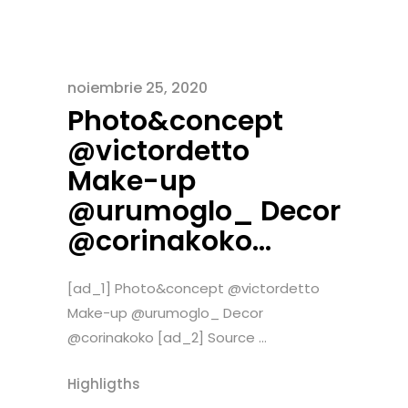
noiembrie 25, 2020
Photo&concept
@victordetto
Make-up
@urumoglo_ Decor
@corinakoko…
[ad_1] Photo&concept @victordetto
Make-up @urumoglo_ Decor
@corinakoko [ad_2] Source ...
Highligths