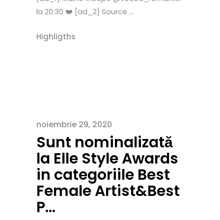
la 20:30 ❤️ [ad_2] Source ...
Highligths
noiembrie 29, 2020
Sunt nominalizată
la Elle Style Awards
in categoriile Best
Female Artist&Best
P…