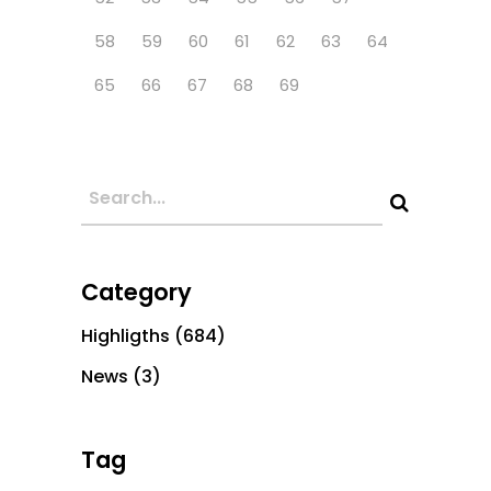
58
59
60
61
62
63
64
65
66
67
68
69
Category
Highligths
(684)
News
(3)
Tag