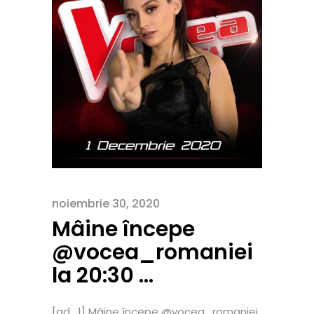
noiembrie 30, 2020
Mâine începe
@vocea_romaniei
la 20:30 …
[ad_1] Mâine începe @vocea_romaniei