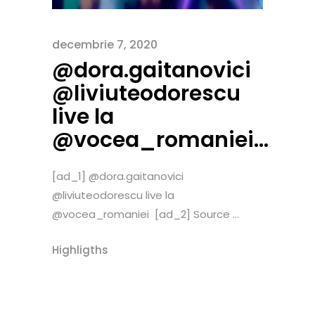
decembrie 7, 2020
@dora.gaitanovici
@liviuteodorescu
live la
@vocea_romaniei…
[ad_1] @dora.gaitanovici
@liviuteodorescu live la
@vocea_romaniei [ad_2] Source ...
Highligths