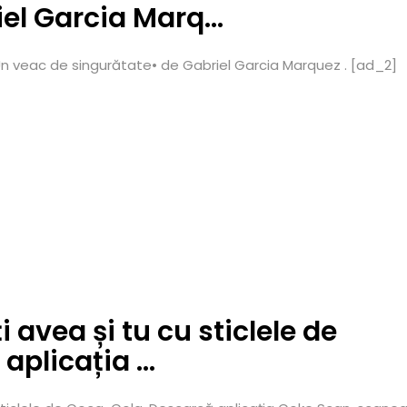
iel Garcia Marq…
n veac de singurătate• de Gabriel Garcia Marquez . [ad_2]
 avea și tu cu sticlele de
aplicația …