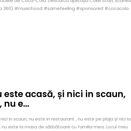
 sticlele de Coca-Cola. Descarcă aplicația Coke Scan, scane
riența 360) #musichood #samefeeling #sponsored #cocacola
 este acasă, și nici in scaun,
, nu e…
ci in scaun, nu este in restaurant , nu este pe plaja și nici la
ii, nu este la masa de sărbătoare cu familia mea. Locul meu