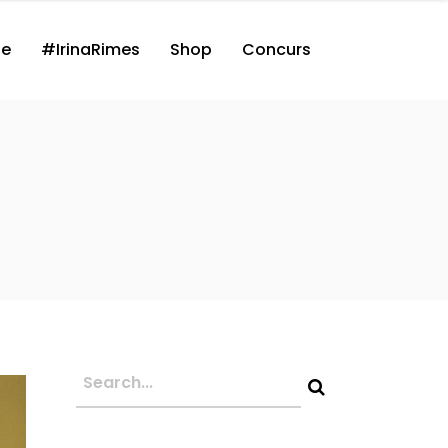
ne
#IrinaRimes
Shop
Concurs