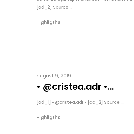
[ad_2] Source ...
Highligths
august 9, 2019
• @cristea.adr •…
[ad_1] • @cristea.adr • [ad_2] Source ...
Highligths