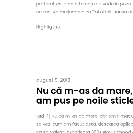
preferat este acesta care se vede in poza 
ce fac. Va mulțumesc ca îmi oferiți sansa de 
Highligths
august 9, 2019
Nu că m-as da mare, d
am pus pe noile sticl
[ad_1] Nu că m-as da mare, dar am filmat un
sa vezi cum am făcut asta, descarcă aplica
ca sa trăiești experiența 360) #musicho