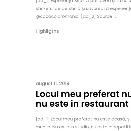
[ad_1] Experiența 360? O poți avea și tu cu
stickerul de pe sticlă și savurează expe
@cocacolaromania [ad_2] Source ...
Highligths
august 11, 2019
Locul meu preferat nu
nu este in restaurant 
[ad_1] Locul meu preferat nu este acasă, și ni
munte. Nu este in studio, nu este la repetit