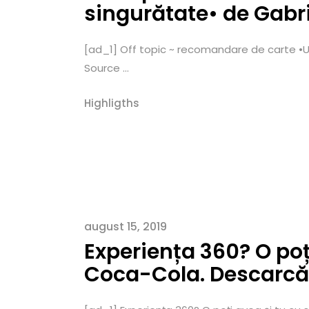
singurătate• de Gabr
[ad_1] Off topic ~ recomandare de carte •U
Source ...
Highligths
august 15, 2019
Experiența 360? O poți
Coca-Cola. Descarcă 