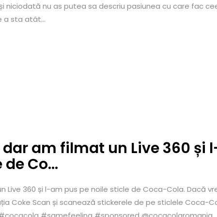
și niciodată nu as putea sa descriu pasiunea cu care fac ce
a sta atât...
ar am filmat un Live 360 și l
e de Co…
 Live 360 și l-am pus pe noile sticle de Coca-Cola. Dacă vre
ția Coke Scan și scanează stickerele de pe sticlele Coca-C
od #cocacola #samefeeling #sponsored @cocacolaromania